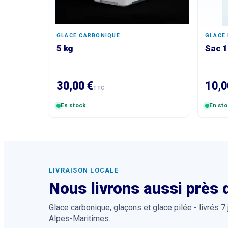
GLACE CARBONIQUE
GLACE 
5 kg
Sac 1
30,00 €
10,0
TTC
En stock
En st
LIVRAISON LOCALE
Nous livrons aussi près
Glace carbonique, glaçons et glace pilée - livrés 7
Alpes-Maritimes.