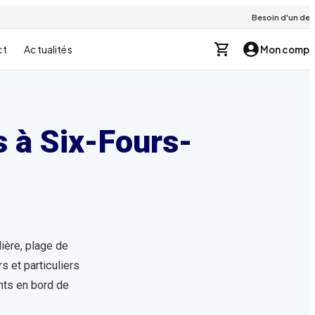
Besoin d'un devi
ct
Actualités
Mon compt
s à
Six-Fours-
ière, plage de
s et particuliers
nts en bord de