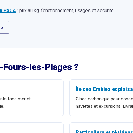
 en PACA
: prix au kg, fonctionnement, usages et sécurité.
65
x-Fours-les-Plages
?
Île des Embiez et plais
ants face mer et
Glace carbonique pour conser
le.
navettes et excursions. Livrai
Particuliers et réside