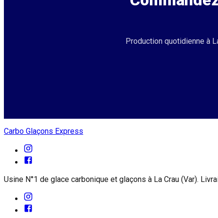
Commandez v
Production quotidienne à La
Carbo Glaçons Express
Usine N°1 de glace carbonique et glaçons à La Crau (Var). Livr