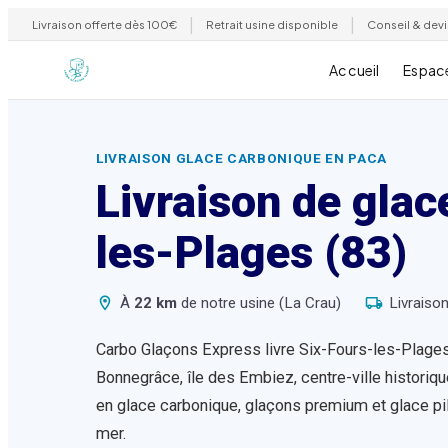
|
|
Livraison offerte dès 100€
Retrait usine disponible
Conseil & devi
Accueil
Espac
LIVRAISON GLACE CARBONIQUE EN PACA
Livraison de gla
les-Plages
(83)
À
22
km
de notre usine (La Crau)
Livraiso
Carbo Glaçons Express livre Six-Fours-les-Plages 
Bonnegrâce, île des Embiez, centre-ville historiqu
en glace carbonique, glaçons premium et glace pil
mer.