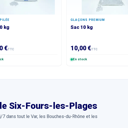
PILÉE
GLAÇONS PREMIUM
0 kg
Sac 10 kg
0 €
10,00 €
TTC
TTC
ock
En stock
 de
Six-Fours-les-Plages
 j/7 dans tout le Var, les Bouches-du-Rhône et les