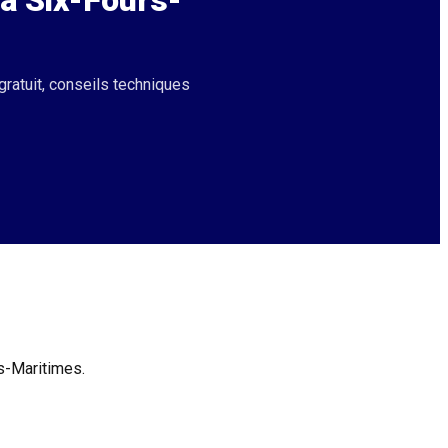
 à
Six-Fours-
gratuit, conseils techniques
es-Maritimes.