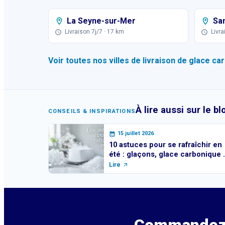
La Seyne-sur-Mer
Sa
Livraison 7j/7
· 17 km
Livra
Voir toutes nos villes de livraison de glace c
À lire aussi sur le b
CONSEILS & INSPIRATIONS
15 juillet 2026
10 astuces pour se rafraîchir en
été : glaçons, glace carbonique 
bons réflexes
Lire