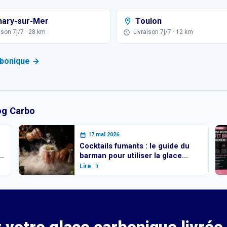
nary-sur-Mer
Toulon
ison 7j/7
· 28 km
Livraison 7j/7
· 12 km
arbonique →
log Carbo
17 mai 2026
Cocktails fumants : le guide du
et
barman pour utiliser la glace
carbonique en toute sécurité
Lire