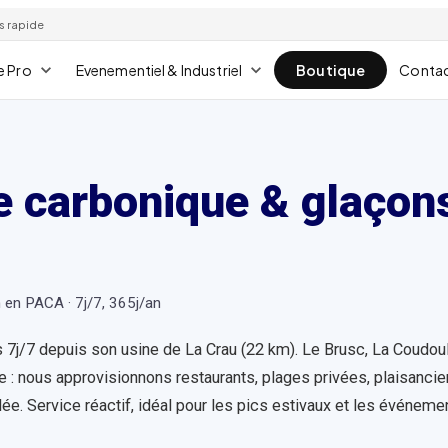
s rapide
e Pro
Evenementiel & Industriel
Boutique
Conta
ce carbonique & glaçon
n en PACA · 7j/7, 365j/an
7j/7 depuis son usine de La Crau (22 km). Le Brusc, La Coudoul
e : nous approvisionnons restaurants, plages privées, plaisancier
ée. Service réactif, idéal pour les pics estivaux et les événeme