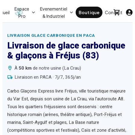
Espace
Evenementiel
cueil
Boutique
Contact
Act
Pro
& Industriel
LIVRAISON GLACE CARBONIQUE EN PACA
Livraison de glace carbonique
& glaçons à
Fréjus
(83)
À
50
km
de notre usine (La Crau)
Livraison en PACA · 7j/7, 365j/an
Carbo Glaçons Express livre Fréjus, ville touristique majeure
du Var Est, depuis son usine de La Crau, via l'autoroute A8.
Tous les quartiers fréjussiens sont desservis : centre
historique romain (arènes, théâtre antique), Port-Fréjus et
marina, Saint-Aygulf et plages, La Base nature
(compétitions sportives et festivals), Caïs et zone d'activité,