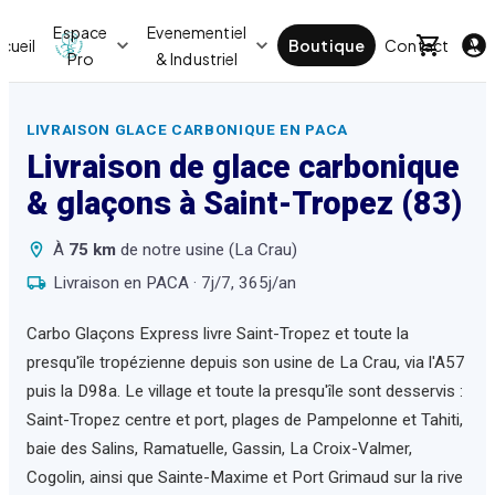
Espace
Evenementiel
cueil
Boutique
Contact
Act
Pro
& Industriel
LIVRAISON GLACE CARBONIQUE EN PACA
Livraison de glace carbonique
& glaçons à
Saint-Tropez
(83)
À
75
km
de notre usine (La Crau)
Livraison en PACA · 7j/7, 365j/an
Carbo Glaçons Express livre Saint-Tropez et toute la
presqu'île tropézienne depuis son usine de La Crau, via l'A57
puis la D98a. Le village et toute la presqu'île sont desservis :
Saint-Tropez centre et port, plages de Pampelonne et Tahiti,
baie des Salins, Ramatuelle, Gassin, La Croix-Valmer,
Cogolin, ainsi que Sainte-Maxime et Port Grimaud sur la rive