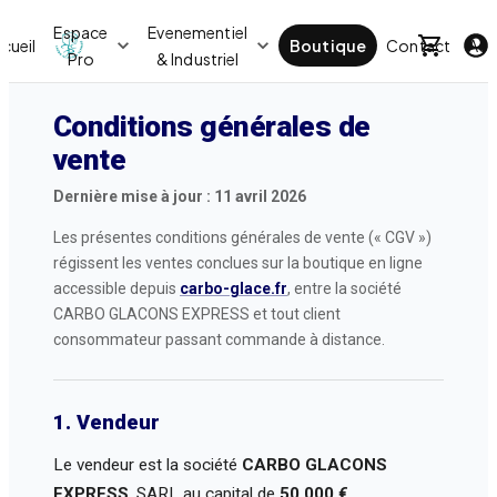
Espace
Evenementiel
cueil
Boutique
Contact
Act
Pro
& Industriel
Conditions générales de
vente
Dernière mise à jour : 11 avril 2026
Les présentes conditions générales de vente (« CGV »)
régissent les ventes conclues sur la boutique en ligne
accessible depuis
carbo-glace.fr
, entre la société
CARBO GLACONS EXPRESS et tout client
consommateur passant commande à distance.
1. Vendeur
Le vendeur est la société
CARBO GLACONS
EXPRESS
, SARL au capital de
50 000 €
,