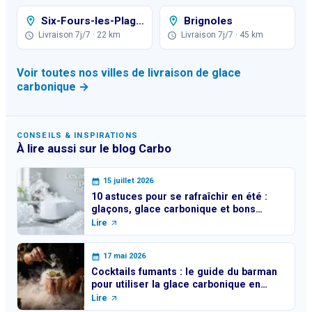
Six-Fours-les-Plages
Brignoles
Livraison 7j/7
· 22 km
Livraison 7j/7
· 45 km
Voir toutes nos villes de livraison de glace
carbonique →
CONSEILS & INSPIRATIONS
À lire aussi sur le blog Carbo
15 juillet 2026
10 astuces pour se rafraîchir en été :
glaçons, glace carbonique et bons
réflexes
Lire
17 mai 2026
Cocktails fumants : le guide du barman
pour utiliser la glace carbonique en
toute sécurité
Lire