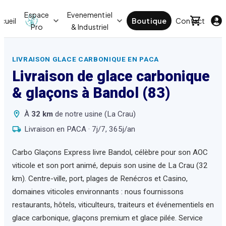
Espace
Evenementiel
cueil
Boutique
Contact
Act
Pro
& Industriel
LIVRAISON GLACE CARBONIQUE EN PACA
Livraison de glace carbonique
& glaçons à
Bandol
(83)
À
32
km
de notre usine (La Crau)
Livraison en PACA · 7j/7, 365j/an
Carbo Glaçons Express livre Bandol, célèbre pour son AOC
viticole et son port animé, depuis son usine de La Crau (32
km). Centre-ville, port, plages de Renécros et Casino,
domaines viticoles environnants : nous fournissons
restaurants, hôtels, viticulteurs, traiteurs et événementiels en
glace carbonique, glaçons premium et glace pilée. Service