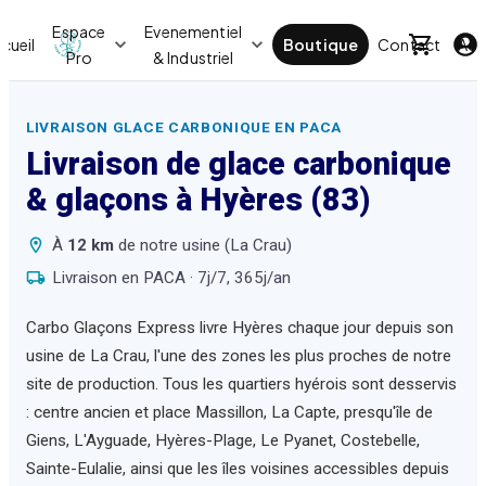
Espace
Evenementiel
cueil
Boutique
Contact
Act
Pro
& Industriel
LIVRAISON GLACE CARBONIQUE EN PACA
Livraison de glace carbonique
& glaçons à
Hyères
(83)
À
12
km
de notre usine (La Crau)
Livraison en PACA · 7j/7, 365j/an
Carbo Glaçons Express livre Hyères chaque jour depuis son
usine de La Crau, l'une des zones les plus proches de notre
site de production. Tous les quartiers hyérois sont desservis
: centre ancien et place Massillon, La Capte, presqu'île de
Giens, L'Ayguade, Hyères-Plage, Le Pyanet, Costebelle,
Sainte-Eulalie, ainsi que les îles voisines accessibles depuis