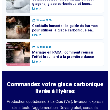
glaçons, glace carbonique et bons
réflexes
Lire
17 mai 2026
Cocktails fumants : le guide du barman
pour utiliser la glace carbonique en
toute sécurité
Lire
17 mai 2026
Mariage en PACA : comment réussir
l'effet brouillard à la première danse
Lire
Commandez votre glace carbonique
livrée à
Hyères
Production quotidienne à La Crau (Var), livraison express
dans toute l'agglomération. Devis gratuit, conseils