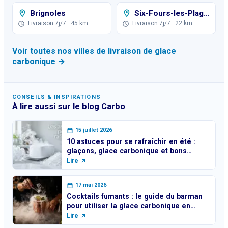
Brignoles
Six-Fours-les-Plages
Livraison 7j/7
· 45 km
Livraison 7j/7
· 22 km
Voir toutes nos villes de livraison de glace
carbonique →
CONSEILS & INSPIRATIONS
À lire aussi sur le blog Carbo
15 juillet 2026
10 astuces pour se rafraîchir en été :
glaçons, glace carbonique et bons
réflexes
Lire
17 mai 2026
Cocktails fumants : le guide du barman
pour utiliser la glace carbonique en
toute sécurité
Lire