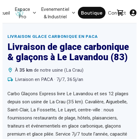
Espace
Evenementiel
cueil
Boutique
Contact
Act
Pro
& Industriel
LIVRAISON GLACE CARBONIQUE EN PACA
Livraison de glace carbonique
& glaçons à
Le Lavandou
(83)
À
35
km
de notre usine (La Crau)
Livraison en PACA · 7j/7, 365j/an
Carbo Glaçons Express livre Le Lavandou et ses 12 plages
depuis son usine de La Crau (35 km). Cavalière, Aiguebelle,
Saint-Clair, La Fossette, Le Layet, centre-ville : nous
fournissons restaurants de plage, hôtels, plaisanciers,
traiteurs et événementiels en glace carbonique, glaçons
premium et glace pilée. Service 7j/7 toute l'année, capacité