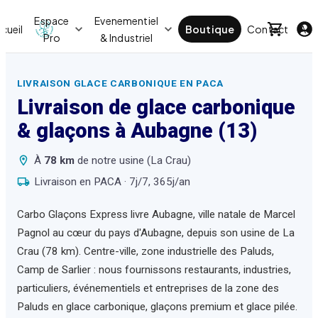
Espace
Evenementiel
cueil
Boutique
Contact
Act
Pro
& Industriel
LIVRAISON GLACE CARBONIQUE EN PACA
Livraison de glace carbonique
& glaçons à
Aubagne
(13)
À
78
km
de notre usine (La Crau)
Livraison en PACA · 7j/7, 365j/an
Carbo Glaçons Express livre Aubagne, ville natale de Marcel
Pagnol au cœur du pays d'Aubagne, depuis son usine de La
Crau (78 km). Centre-ville, zone industrielle des Paluds,
Camp de Sarlier : nous fournissons restaurants, industries,
particuliers, événementiels et entreprises de la zone des
Paluds en glace carbonique, glaçons premium et glace pilée.