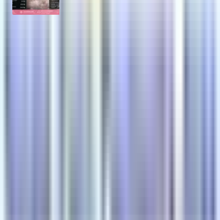
Lire
Carbo Glaçons Express
Usine N°1 de glace carbonique et glaçons à La Crau (Var).
Livraison 365j/an dans tout le Var, les Bouches-du-Rhône et
les Alpes-Maritimes.
Nos produits
Prix glace carbonique au kg
Glaçons premium
Neige carbonique
Glace pilée
Services