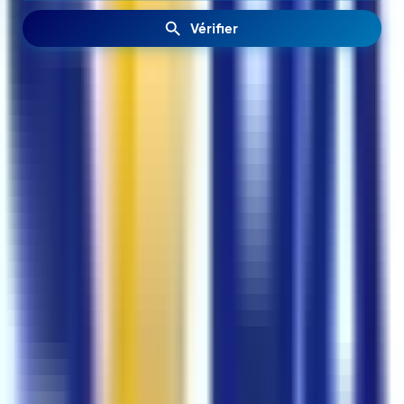
Vérifier
Glaçons premium fabriqués à partir d'eau purifiée : glace
cristalline et homogène, pensée pour les bars, restaurants,
traiteurs et événements. Qualité professionnelle, prête à
l'emploi pour service en salle ou au bar.
Description
Détails du produit
Avis
Des glaçons pensés pour le service et l’image de
marque
Nos glaçons répondent aux exigences des professionnels de
la restauration, du bar et de l’événementiel : transparence,
forme régulière et fonte maîtrisée pour préserver le goût et la
présentation des boissons. Ils conviennent aussi aux