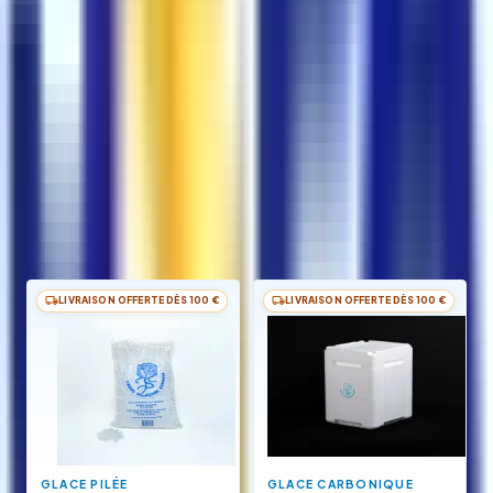
Un produit pensé pour le terrain : rapidité de service, régularité
des formats et discrétion sur le goût — les glaçons doivent
mettre en valeur la boisson, pas la remplacer.
CONTINUER VOTRE SÉLECTION
Produits associés
D'autres conditionnements et produits Carbo, livrés
dans le Var et toute la PACA.
LIVRAISON OFFERTE DÈS 100 €
LIVRAISON OFFERTE DÈS 100 €
GLACE PILÉE
GLACE CARBONIQUE