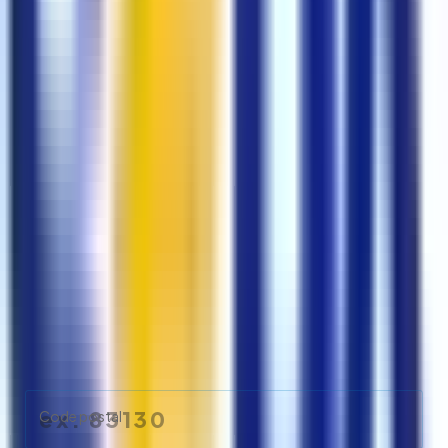
Glaçons premium
Livraison PACA
2,00 €
TTC
Conditionnement
Sac 10 kg
Sac 2 kg
Sac 5 kg
Quantité
Minimum :
40 kg
Disponible en stock
Ajouter au panier
Paiement sécurisé
Éligibilité à la livraison
Entrez votre code postal pour vérifier
Code postal