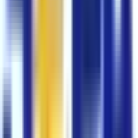
particuliers pour réceptions, mariages ou soirées privées.
Qualité et hygiène
Fabrication à partir d’eau traitée et contrôlée, dans une
démarche alignée avec les usages du secteur alimentaire.
Glaçons propres, sans odeur ni arrière-goût, pour sublimer
cocktails, spiritueux, softs et bulles.
Usage conseillé
Seaux à champagne, bars à cocktails, fontaines à boisson,
buffets et scènes où le visuel compte. Choisissez le
conditionnement adapté sur cette même fiche (formats
disponibles) selon votre volume et votre logistique.
Conservation
Conserver au froid, dans des conditions hygiéniques, et
respecter la chaîne du froid jusqu’au service pour garantir
texture et qualité perçue par vos clients.
Pourquoi nous faire confiance