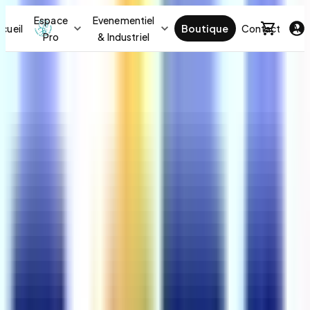
Espace
Evenementiel
cueil
Boutique
Contact
Act
Pro
& Industriel
Boutique