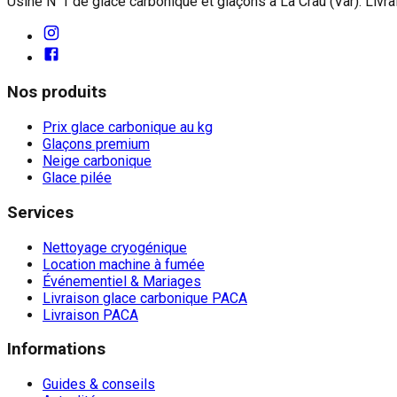
Usine N°1 de glace carbonique et glaçons à La Crau (Var). Livr
Nos produits
Prix glace carbonique au kg
Glaçons premium
Neige carbonique
Glace pilée
Services
Nettoyage cryogénique
Location machine à fumée
Événementiel & Mariages
Livraison glace carbonique PACA
Livraison PACA
Informations
Guides & conseils