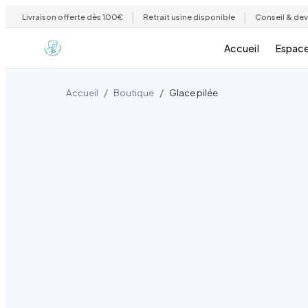
|
|
Livraison offerte dès 100€
Retrait usine disponible
Conseil & dev
Accueil
Espace
/
/
Accueil
Boutique
Glace pilée