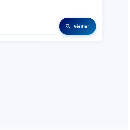
Vérifier
es agite dans le shaker.
x établissements de nuits (bars, discothèques),