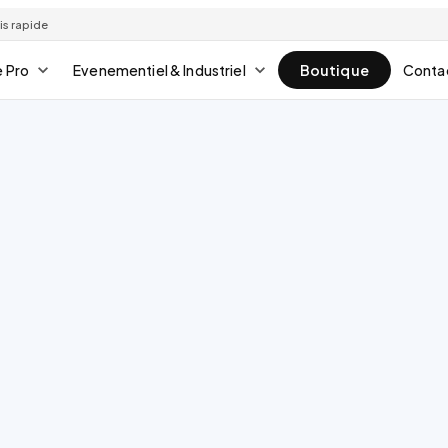
is rapide
 Pro
Evenementiel & Industriel
Boutique
Conta
10,00 €
T
Sac 2 kg
-
2,00 €
T