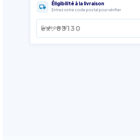
Éligibilité à la livraison
Entrez votre code postal pour vérifier
Code postal
Description
Détails du produit
Avi
La glace pilée est fabriquée en concassant des gla
Elle est très utilisée dans la fabrication des cocktai
La glace pilée est idéale pour un refroidissement r
restaurants et traiteurs, snacks, boucheries et bie