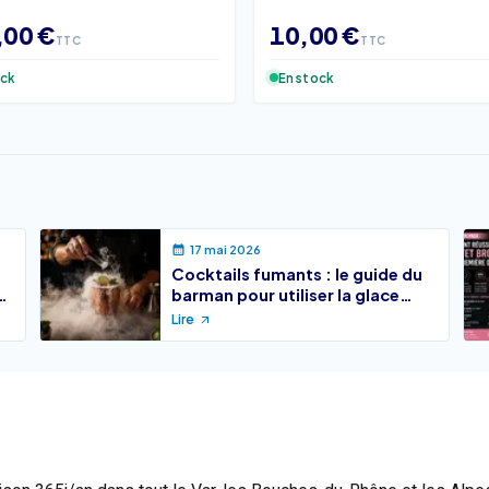
,00 €
10,00 €
TTC
TTC
ock
En stock
17 mai 2026
Cocktails fumants : le guide du
e
barman pour utiliser la glace
carbonique en toute sécurité
Lire