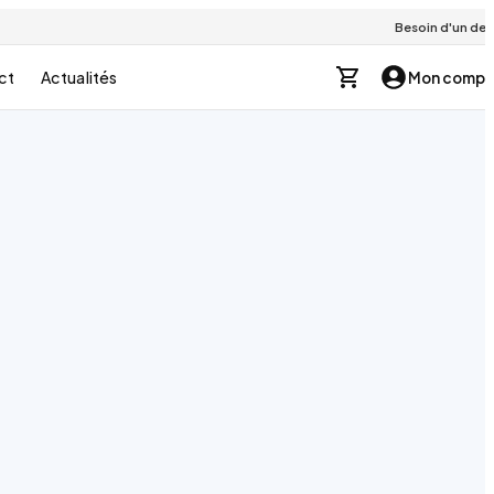
Besoin d'un devi
ct
Actualités
Mon compt
10
kg
·
TC
TC