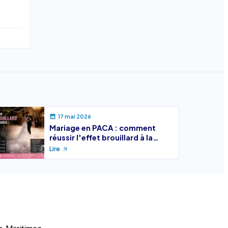
17 mai 2026
Mariage en PACA : comment
réussir l'effet brouillard à la
première danse
Lire