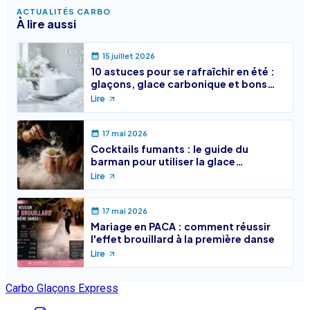
ACTUALITÉS CARBO
À lire aussi
15 juillet 2026
10 astuces pour se rafraîchir en été :
glaçons, glace carbonique et bons
réflexes
Lire
17 mai 2026
Cocktails fumants : le guide du
barman pour utiliser la glace
carbonique en toute sécurité
Lire
17 mai 2026
Mariage en PACA : comment réussir
l'effet brouillard à la première danse
Lire
Carbo Glaçons Express