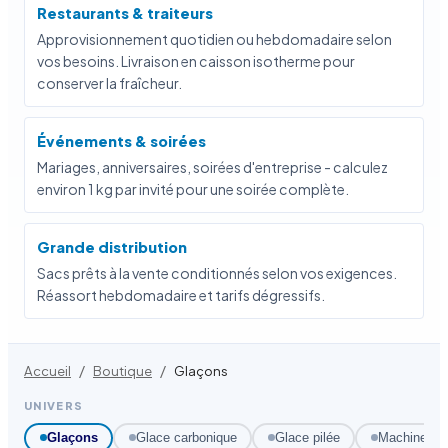
Restaurants & traiteurs
Approvisionnement quotidien ou hebdomadaire selon
vos besoins. Livraison en caisson isotherme pour
conserver la fraîcheur.
Événements & soirées
Mariages, anniversaires, soirées d'entreprise - calculez
environ 1 kg par invité pour une soirée complète.
Grande distribution
Sacs prêts à la vente conditionnés selon vos exigences.
Réassort hebdomadaire et tarifs dégressifs.
/
/
Accueil
Boutique
Glaçons
UNIVERS
Glaçons
Glace carbonique
Glace pilée
Machine à 