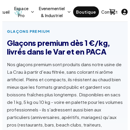
Espace
Evenementiel
cueil
Boutique
Contact
Act
Pro
& Industriel
GLAÇONS PREMIUM
Glaçons premium dès 1 €/kg,
livrés dans le Var et en PACA
Nos glaçons premium sont produits dans notre usine de
La Crau à partir d'eau filtrée, sans colorant ni arôme
artificiel. Pleins et compacts, ils résistent au chaud bien
mieux que les formats grand public et gardent vos
boissons fraîches plus longtemps. Disponibles en sacs
de 1 kg, 5 kg ou 10 kg - voire en palette pour les volumes
professionnels - ils s'adressent aussi bien aux
particuliers (anniversaires, apéritifs, mariages) qu'aux
pros (restaurants, bars, beach clubs, traiteurs,