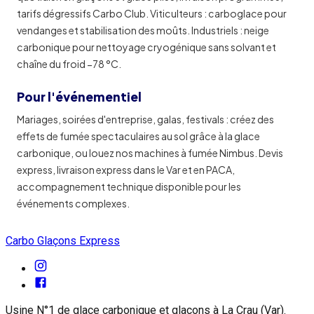
tarifs dégressifs Carbo Club. Viticulteurs : carboglace pour
vendanges et stabilisation des moûts. Industriels : neige
carbonique pour nettoyage cryogénique sans solvant et
chaîne du froid −78 °C.
Pour l'événementiel
Mariages, soirées d'entreprise, galas, festivals : créez des
effets de fumée spectaculaires au sol grâce à la glace
carbonique, ou louez nos machines à fumée Nimbus. Devis
express, livraison express dans le Var et en PACA,
accompagnement technique disponible pour les
événements complexes.
Carbo Glaçons Express
Usine N°1 de glace carbonique et glaçons à La Crau (Var).