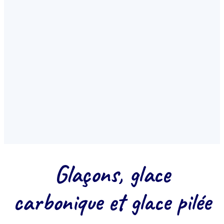
GLACE CARBONIQUE PURE CO₂
La solution idéale pros &
événementiel
Transport frigorifique, conservation, mise en scène.
Plusieurs conditionnements - livraison PACA depuis La
Crau (Var).
Voir la glace carbonique
Glaçons, glace
carbonique et glace pilée