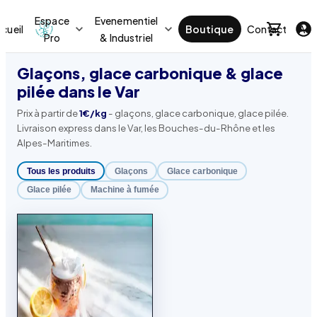
Espace
Evenementiel
cueil
Boutique
Contact
Act
Pro
& Industriel
Glaçons, glace carbonique & glace
pilée dans le Var
Prix à partir de
1€/kg
- glaçons, glace carbonique, glace pilée.
Livraison express dans le Var, les Bouches-du-Rhône et les
Alpes-Maritimes.
Tous les produits
Glaçons
Glace carbonique
Glace pilée
Machine à fumée
Inspiration
LIVRAISON OFFERTE DÈS 100 €