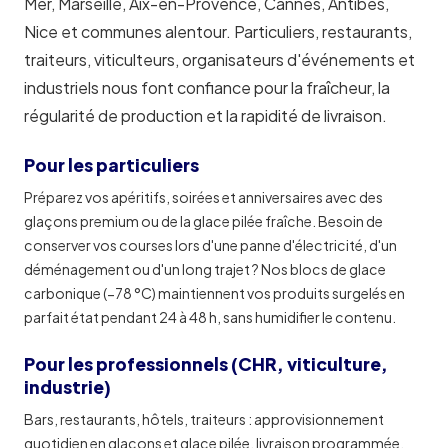
Mer, Marseille, Aix-en-Provence, Cannes, Antibes,
Nice et communes alentour. Particuliers, restaurants,
traiteurs, viticulteurs, organisateurs d'événements et
industriels nous font confiance pour la fraîcheur, la
régularité de production et la rapidité de livraison.
Pour les particuliers
Préparez vos apéritifs, soirées et anniversaires avec des
glaçons premium ou de la glace pilée fraîche. Besoin de
conserver vos courses lors d'une panne d'électricité, d'un
déménagement ou d'un long trajet ? Nos blocs de glace
carbonique (−78 °C) maintiennent vos produits surgelés en
parfait état pendant 24 à 48 h, sans humidifier le contenu.
Pour les professionnels (CHR, viticulture,
industrie)
Bars, restaurants, hôtels, traiteurs : approvisionnement
quotidien en glaçons et glace pilée, livraison programmée,