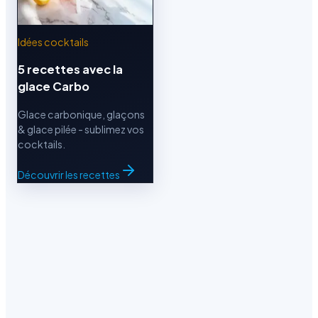
GLACE CARBONIQUE
Idées cocktails
5 kg
5 recettes avec la
glace Carbo
Glace carbonique, glaçons
& glace pilée - sublimez vos
cocktails.
30,00 €
TTC
Découvrir les recettes
En stock
LIVRAISON OFFERTE DÈS 100 €
LIVRAISON OFFERTE DÈS 100 €